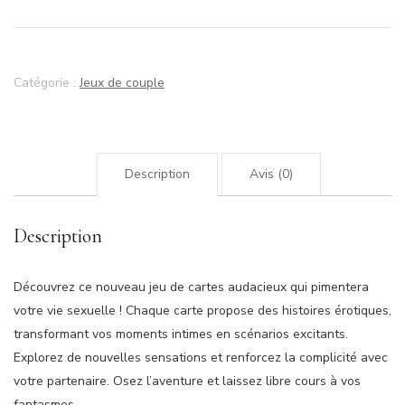
-
HISTOIRES
-
JEU
Catégorie :
Jeux de couple
DE
CARTES
EROTIQUE
-
Description
Avis (0)
NIVEAU
1
Description
Découvrez ce nouveau jeu de cartes audacieux qui pimentera
votre vie sexuelle ! Chaque carte propose des histoires érotiques,
transformant vos moments intimes en scénarios excitants.
Explorez de nouvelles sensations et renforcez la complicité avec
votre partenaire. Osez l’aventure et laissez libre cours à vos
fantasmes.