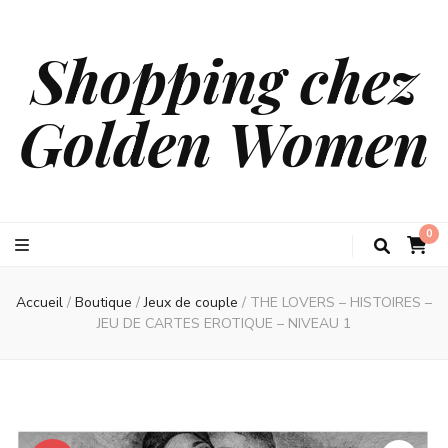
Shopping chez
Golden Women
0
Accueil
/
Boutique
/
Jeux de couple
/
THE LOVERS – HISTOIRES –
JEU DE CARTES EROTIQUE – NIVEAU 1