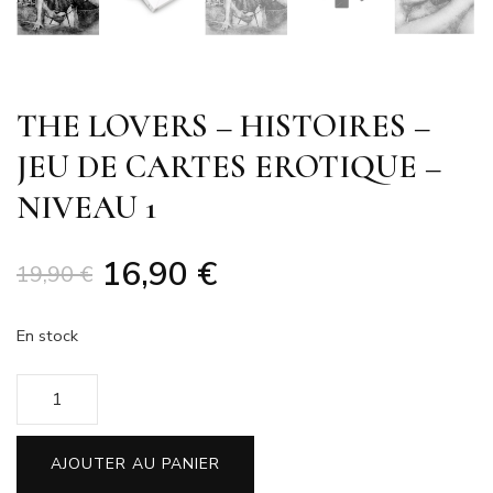
THE LOVERS – HISTOIRES –
JEU DE CARTES EROTIQUE –
NIVEAU 1
Le
Le
16,90
€
19,90
€
prix
prix
En stock
initial
actuel
quantité
était :
est :
de
THE
19,90 €.
16,90 €.
AJOUTER AU PANIER
LOVERS